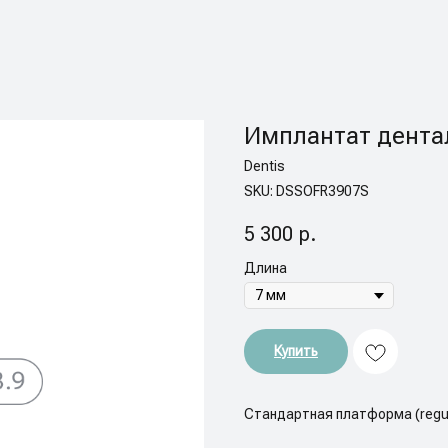
Имплантат дентал
Dentis
SKU:
DSSOFR3907S
5 300
р.
Длина
Купить
Стандартная платформа (regu