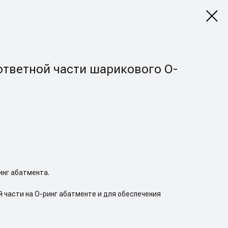
ответной части шарикового О-
инг абатмента.
 части на О-ринг абатменте и для обеспечения