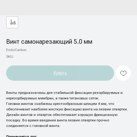
Винт самонарезающий 5.0 мм
EndoCarbon
SKU:
Купить
Винты предназначены для стабильной фиксации резорбируемых и
нерезорбируемых мембран, а также титановых сеток.
Головки винтов снабжены крестообразным шлицем 4 мм, что
обеспечивает наиболее жесткую фиксацию винта на лезвии отвертки.
Дизайн винтов и отверток обеспечивает хорошую фрикционную
посадку. Во время введения винта лезвие отвертки прочно
соединяется с головкой винта.
Применяется для: