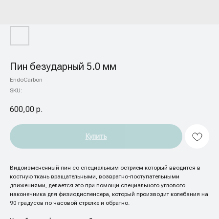
Пин безударный 5.0 мм
EndoCarbon
SKU:
600,00
р.
Купить
Видоизмененный пин со специальным острием который вводится в
костную ткань вращательными, возвратно-поступательными
движениями, делается это при помощи специального углового
наконечника для физиодиспенсера, который производит колебания на
90 градусов по часовой стрелке и обратно.