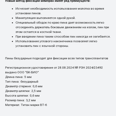
Новый метод фиксации мембран имеет ряд преимуществ:
Исчезает необходимость использования молотка во время
установки пинов.
Манипуляция выполняется одной рукой.
Специальный ободок по краю пина дает возможность легко
отсоединять держатель боковым движением на излом, пин при
этом остается в костной ткани.
При введении пина таким способом пин никогда не загибается.
Использование углового наконечника позволяет легко
установить пин с язычной стороны.
Пины безударные подходят для фиксации всех типов трансплантатов
Регистрационное удостоверение от 28.08.2024 № РЗН 2024/23492
выдано ООО "БК-БИО"
Длина пина: 5 мм
Тип пина: безударный
Диаметр стержня: 0,6 мм
Диаметр шляпки: 2,5 мм
Высота шляпки: 0,6 мм
Размер пина: 3,2 мм
Материал: Титан марки ВТ-6