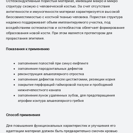
Остеокондуктивный пористый материал, имеющий макро и микро
структуру схожую с человеческой костью. За счет отсутствия
антигенности и имуногенности материал характеризуется высокой
биосовместимостью с костной тканью человека. Пористая структура
надежно поддерживает объем имплантируемого участка, под
воздействием остеокластов и остеобластов облегчает формирование
образования новой кости. При этом является протектором для
прорастания эпителия.
Показания к применению
заполнение полостей при синус-лифтинге
заполнение пародонтальных дефектов
реконструкция альвеолярного отростка
заполнение дефектов после цистэктомии, резекции корня
закрытие перфораций гайморовой пазухи и прободений
нижнечелюстного канала
заполнение лунок удаленных зубов, для предотвращения
атрофии контура альвеолярного гребня
Способ применения
Для повышения функциональных характеристик и улучшения его
адаптации материал должен быть предварительно смочен кровью