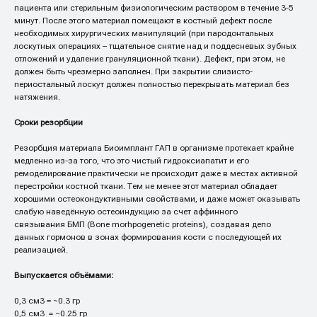
пациента или стерильным физиологическим раствором в течение 3-5
минут. После этого материал помещают в костный дефект после
необходимых хирургических манипуляций (при пародонтальных
лоскутных операциях – тщательное снятие над и поддесневых зубных
отложений и удаление грануляционной ткани). Дефект, при этом, не
должен быть чрезмерно заполнен. При закрытии слизисто-
периостальный лоскут должен полностью перекрывать материал без
натяжения.
Сроки резорбции
Резорбция материала Биоимплант ГАП в организме протекает крайне
медленно из-за того, что это чистый гидроксиапатит и его
ремоделирование практически не происходит даже в местах активной
перестройки костной ткани. Тем не менее этот материал обладает
хорошими остеокондуктивными свойствами, и даже может оказывать
слабую наведённую остеоиндукцию за счет аффинного
связывания БМП (Bone morhpogenetic proteins), создавая депо
данных гормонов в зонах формирования кости с последующей их
реализацией.
Выпускается объёмами:
0,3 см3 = ~0.3 гр
0,5 см3 = ~0.25 гр